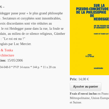
N –
idegger passe pour « le plus grand philosophe
». Sectateurs et coryphées sont innombrables,
 voix discordantes sont vite réduites au
 le roi Heidegger passe dans la rue, la foule se
dain, au milieu de ce silence religieux, Günther
 : "Le roi est nu !"
nglais par Luc Mercier.
 & Tonka
chitecture
tion:
15/05/2006
4-048-0 * PVP 14 euros * 144 p. * 11 x 20 cm
Prix:
14,00 €
Frais d'envoi inclus
en Franc
Métropolitaine, Union Europ
et Suisse.