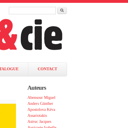
Rechercher
Formulaire de recherche
TALOGUE
CONTACT
Auteurs
Abensour Miguel
Anders Günther
Apostolova Kéva
Assariotakis
Astruc Jacques
Auricoste Isabelle