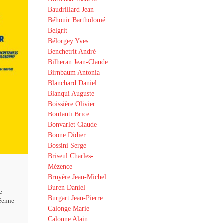
Baudrillard Jean
Béhouir Bartholomé
Belgrit
Bélorgey Yves
Benchetrit André
Bilheran Jean-Claude
Birnbaum Antonia
Blanchard Daniel
Blanqui Auguste
Boissière Olivier
Bonfanti Brice
Bonvarlet Claude
Boone Didier
Bossini Serge
Briseul Charles-
Mézence
Bruyère Jean-Michel
Buren Daniel
e
Burgart Jean-Pierre
éenne
Calonge Marie
Calonne Alain