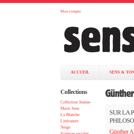
Aller au contenu principal
Mon compte
Sens et
maison
d’édition
Tonka
française
éditeurs
ACCUEIL
SENS & TO
Günther
Collections
Collection Jeanne-
Marie Sens
SUR LA 
La Blanche
PHILOSO
Littérature
Neige
Günther A
Sciences sociales