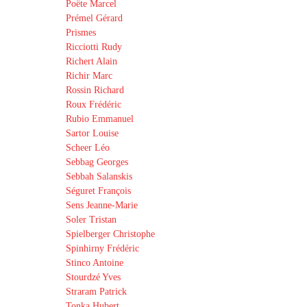
Poëte Marcel
Prémel Gérard
Prismes
Ricciotti Rudy
Richert Alain
Richir Marc
Rossin Richard
Roux Frédéric
Rubio Emmanuel
Sartor Louise
Scheer Léo
Sebbag Georges
Sebbah Salanskis
Séguret François
Sens Jeanne-Marie
Soler Tristan
Spielberger Christophe
Spinhirny Frédéric
Stinco Antoine
Stourdzé Yves
Straram Patrick
Tonka Hubert