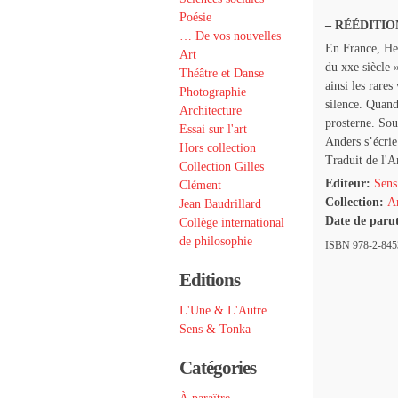
Poésie
– RÉÉDITIO
… De vos nouvelles
En France, He
Art
du xxe siècle 
Théâtre et Danse
ainsi les rares
Photographie
silence. Quand
Architecture
prosterne. Sou
Essai sur l'art
Anders s’écrie
Hors collection
Traduit de l'A
Collection Gilles
Editeur:
Sens
Clément
Collection:
Ar
Jean Baudrillard
Date de paru
Collège international
de philosophie
ISBN 978-2-8453
Editions
L'Une & L'Autre
Sens & Tonka
Catégories