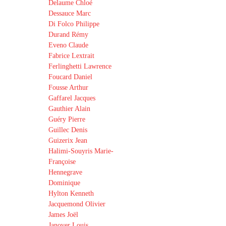
Delaume Chloé
Dessauce Marc
Di Folco Philippe
Durand Rémy
Eveno Claude
Fabrice Lextrait
Ferlinghetti Lawrence
Foucard Daniel
Fousse Arthur
Gaffarel Jacques
Gauthier Alain
Guéry Pierre
Guillec Denis
Guizerix Jean
Halimi-Souyris Marie-
Françoise
Hennegrave
Dominique
Hylton Kenneth
Jacquemond Olivier
James Joël
Janover Louis