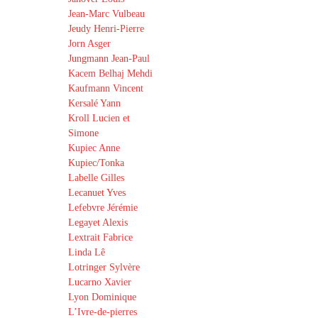
Jean-Marc Vulbeau
Jeudy Henri-Pierre
Jorn Asger
Jungmann Jean-Paul
Kacem Belhaj Mehdi
Kaufmann Vincent
Kersalé Yann
Kroll Lucien et
Simone
Kupiec Anne
Kupiec/Tonka
Labelle Gilles
Lecanuet Yves
Lefebvre Jérémie
Legayet Alexis
Lextrait Fabrice
Linda Lê
Lotringer Sylvère
Lucarno Xavier
Lyon Dominique
L’Ivre-de-pierres