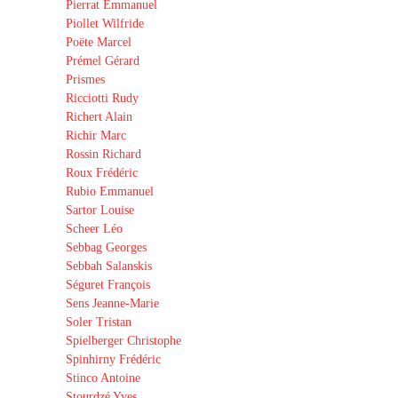
Pierrat Emmanuel
Piollet Wilfride
Poëte Marcel
Prémel Gérard
Prismes
Ricciotti Rudy
Richert Alain
Richir Marc
Rossin Richard
Roux Frédéric
Rubio Emmanuel
Sartor Louise
Scheer Léo
Sebbag Georges
Sebbah Salanskis
Séguret François
Sens Jeanne-Marie
Soler Tristan
Spielberger Christophe
Spinhirny Frédéric
Stinco Antoine
Stourdzé Yves