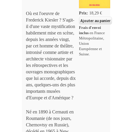
Prix:
18,29 €
Où est l'oeuvre de
Frederick Kiesler ? S'agit-
il d'une vaste mystification
Frais d'envoi
habilement mise en scène,
inclus
en France
Métropolitaine,
depuis les années vingt,
Union
par cet homme de théâtre,
Européenne et
intronisé comme artiste et
Suisse.
architecte visionnaire par
les rétrospectives et les
ouvrages monographiques
que lui accorde, depuis dix
ans, quelques-uns des plus
importants musées
d'Europe et d'Amérique ?
Né en 1890 à Cernauti en
Roumanie (de nos jours,
Chernovtsy en Russie),
décédé en 1965 à New