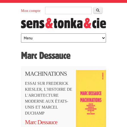
Aller au contenu principal
Rechercher
Mon compte
Sens et
maison
d’édition
Tonka
française
éditeurs
Marc Dessauce
MACHINATIONS
ESSAI SUR FREDERICK
KIESLER, L'HISTOIRE DE
L'ARCHITECTURE
MODERNE AUX ÉTATS-
UNIS ET MARCEL
DUCHAMP
Marc Dessauce