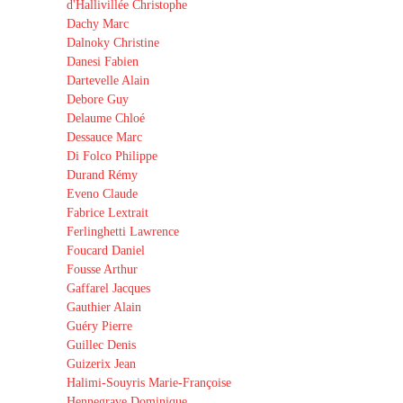
d'Hallivillée Christophe
Dachy Marc
Dalnoky Christine
Danesi Fabien
Dartevelle Alain
Debore Guy
Delaume Chloé
Dessauce Marc
Di Folco Philippe
Durand Rémy
Eveno Claude
Fabrice Lextrait
Ferlinghetti Lawrence
Foucard Daniel
Fousse Arthur
Gaffarel Jacques
Gauthier Alain
Guéry Pierre
Guillec Denis
Guizerix Jean
Halimi-Souyris Marie-Françoise
Hennegrave Dominique