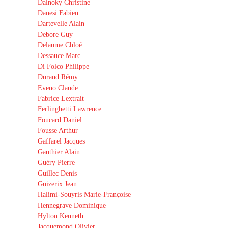
Dalnoky Christine
Danesi Fabien
Dartevelle Alain
Debore Guy
Delaume Chloé
Dessauce Marc
Di Folco Philippe
Durand Rémy
Eveno Claude
Fabrice Lextrait
Ferlinghetti Lawrence
Foucard Daniel
Fousse Arthur
Gaffarel Jacques
Gauthier Alain
Guéry Pierre
Guillec Denis
Guizerix Jean
Halimi-Souyris Marie-Françoise
Hennegrave Dominique
Hylton Kenneth
Jacquemond Olivier