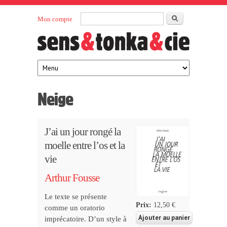
Aller au contenu principal
Rechercher
Mon compte
Sens et
maison
d’édition
Tonka
française
éditeurs
Neige
J’ai un jour rongé la
moelle entre l’os et la
vie
Arthur Fousse
Le texte se présente
Prix:
12,50 €
comme un oratorio
imprécatoire. D’un style à