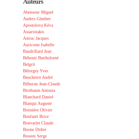
Auteurs
Abensour Miguel
Anders Günther
Apostolova Kéva
Assariotakis
Astruc Jacques
Auricoste Isabelle
Baudrillard Jean
Béhouir Bartholomé
Belgrit
Bélorgey Yves
Benchetrit André
Bilheran Jean-Claude
Birnbaum Antonia
Blanchard Daniel
Blanqui Auguste
Boissière Olivier
Bonfanti Brice
Bonvarlet Claude
Boone Didier
Bossini Serge