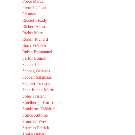
Poëte Marcel
Prémel Gérard
Prismes
Ricciotti Rudy
Richert Alain
Richir Marc
Rossin Richard
Roux Frédéric
Rubio Emmanuel
Sartor Louise
Scheer Léo
Sebbag Georges
Sebbah Salanskis
Séguret François
Sens Jeanne-Marie
Soler Tristan
Spielberger Christophe
Spinhirny Frédéric
Stinco Antoine
Stourdzé Yves
Straram Patrick
Tonka Hubert