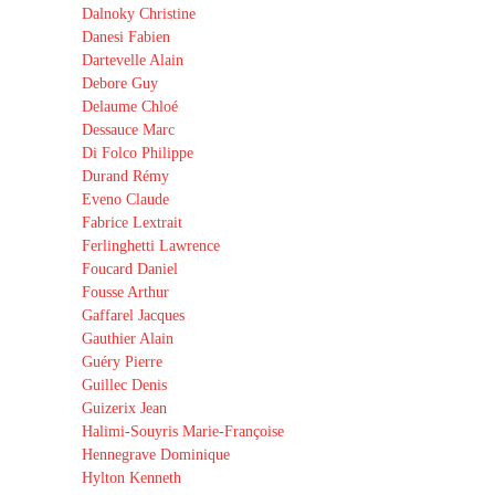
Dalnoky Christine
Danesi Fabien
Dartevelle Alain
Debore Guy
Delaume Chloé
Dessauce Marc
Di Folco Philippe
Durand Rémy
Eveno Claude
Fabrice Lextrait
Ferlinghetti Lawrence
Foucard Daniel
Fousse Arthur
Gaffarel Jacques
Gauthier Alain
Guéry Pierre
Guillec Denis
Guizerix Jean
Halimi-Souyris Marie-Françoise
Hennegrave Dominique
Hylton Kenneth