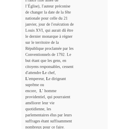
France fille aînée de
l’Église), l'auteur préconise
de changer la date de la fête
nationale pour celle du 21
janvier, jour de l'exécution de
Louis XVI, qui aurait dû être
le dernier monarque à régner
sur le territoire de la
République proclamée par les
Conventionnels de 1792. Le
but étant que les gens, en
citoyens responsables, cessent
d'attendre
L
e chef,
L
'empereur,
L
e dirigeant
suprême ou
encore,
L'
homme
providentiel, qui pourraient
améliorer leur vie
quotidienne, les
parlementaires élus par leurs
suffrages étant suffisamment
nombreux pour ce faire.