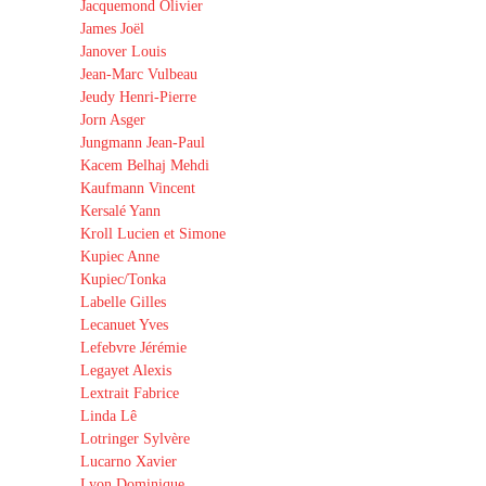
Jacquemond Olivier
James Joël
Janover Louis
Jean-Marc Vulbeau
Jeudy Henri-Pierre
Jorn Asger
Jungmann Jean-Paul
Kacem Belhaj Mehdi
Kaufmann Vincent
Kersalé Yann
Kroll Lucien et Simone
Kupiec Anne
Kupiec/Tonka
Labelle Gilles
Lecanuet Yves
Lefebvre Jérémie
Legayet Alexis
Lextrait Fabrice
Linda Lê
Lotringer Sylvère
Lucarno Xavier
Lyon Dominique