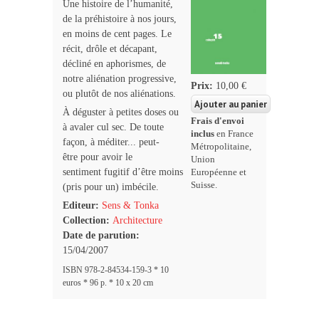
Une histoire de l’humanité,
de la préhistoire à nos jours,
en moins de cent pages. Le
récit, drôle et décapant,
décliné en aphorismes, de
notre aliénation progressive,
Prix:
10,00 €
ou plutôt de nos aliénations.
À déguster à petites doses ou
Frais d'envoi
à avaler cul sec. De toute
inclus
en France
façon, à méditer... peut-
Métropolitaine,
être pour avoir le
Union
sentiment fugitif d’être moins
Européenne et
Suisse.
(pris pour un) imbécile.
Editeur:
Sens & Tonka
Collection:
Architecture
Date de parution:
15/04/2007
ISBN 978-2-84534-159-3 * 10
euros * 96 p. * 10 x 20 cm