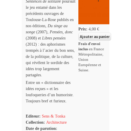
Sentences de solitaire
poursuit
le jeu entamé dans les
précédents ouvrages de
Toulouse-La-Rose publiés en
nos éditions,
Du singe au
Prix:
4,00 €
songe
(2007),
Pensées, donc
(2008) et
Libres pensées
Frais d'envoi
(2012) : des aphorismes
inclus
en France
trempés à l’acier du bon sens,
Métropolitaine,
de la politique, de la culture,
Union
qui révèlent le sordide des
Européenne et
idées trop largement
Suisse.
partagées.
Entre un « dictionnaire des
idées reçues » et les
loufoqueries d’un humoriste.
Toujours bref et furieux.
Editeur:
Sens & Tonka
Collection:
Architecture
Date de parution: