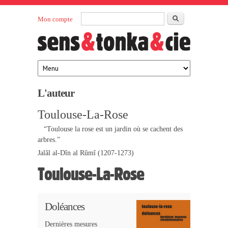
Aller au contenu principal
Rechercher
Mon compte
Sens et
maison
d’édition
Tonka
française
éditeurs
L'auteur
Toulouse-La-Rose
“Toulouse la rose est un jardin où se cachent des
arbres.”
Jalâl al-Dîn al Rûmî (1207-1273)
Toulouse-La-Rose
Doléances
Dernières mesures