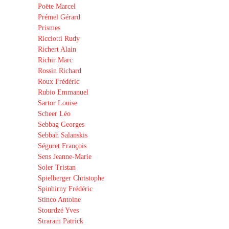
Poëte Marcel
Prémel Gérard
Prismes
Ricciotti Rudy
Richert Alain
Richir Marc
Rossin Richard
Roux Frédéric
Rubio Emmanuel
Sartor Louise
Scheer Léo
Sebbag Georges
Sebbah Salanskis
Séguret François
Sens Jeanne-Marie
Soler Tristan
Spielberger Christophe
Spinhirny Frédéric
Stinco Antoine
Stourdzé Yves
Straram Patrick