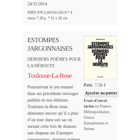
24/11/2014
ISBN 978-2-84534-243-9 * 4
euros * 28 p. * 11 x 20 cm
ESTOMPES
JARGONNAISES
DERNIERS POÈMES POUR
LA DÉROUTE
Toulouse-La-Rose
Prix:
7,50 €
Poursuivant le jeu entamé
dans ses précédents ouvrages
publiés en nos éditions,
Frais d'envoi
inclus
en France
Toulouse-la-Rose nous
Métropolitaine,
démontre encore qu’il a plus
Union
d’un tour dans son sac en
Européenne et
sortant cette fois de dessous
Suisse.
son chapeau ses
Estompes
jargonnaises, derniers poèmes