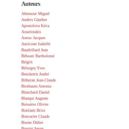
Auteurs
Abensour Miguel
Anders Günther
Apostolova Kéva
Assariotakis
Astruc Jacques
Auricoste Isabelle
Baudrillard Jean
Béhouir Bartholomé
Belgrit
Bélorgey Yves
Benchetrit André
Bilheran Jean-Claude
Birnbaum Antonia
Blanchard Daniel
Blanqui Auguste
Boissière Olivier
Bonfanti Brice
Bonvarlet Claude
Boone Didier
Bossini Serge