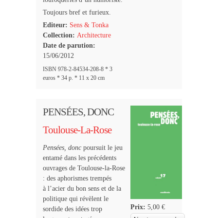
Toujours bref et furieux.
Editeur:
Sens & Tonka
Collection:
Architecture
Date de parution:
15/06/2012
ISBN 978-2-84534-208-8 * 3
euros * 34 p. * 11 x 20 cm
PENSÉES, DONC
Toulouse-La-Rose
Pensées, donc
poursuit le jeu
entamé dans les précédents
ouvrages de Toulouse-la-Rose
: des aphorismes trempés
à l’acier du bon sens et de la
politique qui révèlent le
Prix:
5,00 €
sordide des idées trop