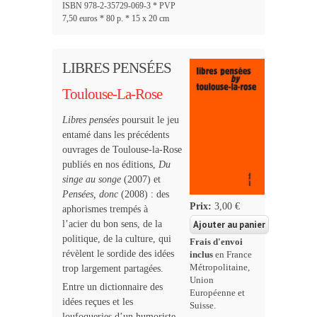
ISBN 978-2-35729-069-3 * PVP
7,50 euros * 80 p. * 15 x 20 cm
LIBRES PENSÉES
Toulouse-La-Rose
Libres pensées
poursuit le jeu
entamé dans les précédents
ouvrages de Toulouse-la-Rose
publiés en nos éditions,
Du
singe au songe
(2007) et
Pensées, donc
(2008) : des
Prix:
3,00 €
aphorismes trempés à
l’acier du bon sens, de la
politique, de la culture, qui
Frais d'envoi
révèlent le sordide des idées
inclus
en France
Métropolitaine,
trop largement partagées.
Union
Entre un dictionnaire des
Européenne et
idées reçues et les
Suisse.
loufoqueries d’un humoriste.