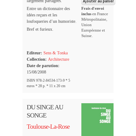
largement partagées.
Frais d'envoi
Entre un dictionnaire des
inclus
en France
idées reçues et les
Métropolitaine,
loufoqueries d’un humoriste.
Union
Bref et furieux.
Européenne et
Suisse.
Editeur:
Sens & Tonka
Collection:
Architecture
Date de parution:
15/08/2008
ISBN 978-2-84534-173-9 * 5
euros * 28 p. * 11 x 20 cm
DU SINGE AU
SONGE
Toulouse-La-Rose