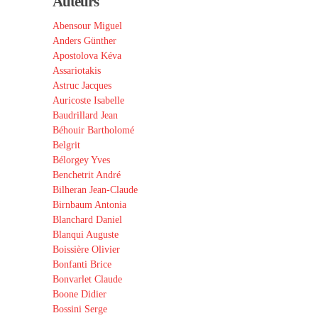
Auteurs
Abensour Miguel
Anders Günther
Apostolova Kéva
Assariotakis
Astruc Jacques
Auricoste Isabelle
Baudrillard Jean
Béhouir Bartholomé
Belgrit
Bélorgey Yves
Benchetrit André
Bilheran Jean-Claude
Birnbaum Antonia
Blanchard Daniel
Blanqui Auguste
Boissière Olivier
Bonfanti Brice
Bonvarlet Claude
Boone Didier
Bossini Serge