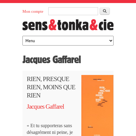
Aller au contenu principal
Rechercher
Mon compte
Sens et
maison
d’édition
Tonka
française
éditeurs
Jacques Gaffarel
RIEN, PRESQUE
RIEN, MOINS QUE
RIEN
Jacques Gaffarel
« Et tu supporteras sans
désagrément ni peine, je