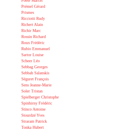
Poëte Marcel
Prémel Gérard
Prismes
Ricciotti Rudy
Richert Alain
Richir Marc
Rossin Richard
Roux Frédéric
Rubio Emmanuel
Sartor Louise
Scheer Léo
Sebbag Georges
Sebbah Salanskis
Séguret François
Sens Jeanne-Marie
Soler Tristan
Spielberger Christophe
Spinhirny Frédéric
Stinco Antoine
Stourdzé Yves
Straram Patrick
Tonka Hubert