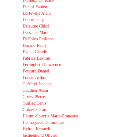
Dalnoky Christine
Danesi Fabien
Dartevelle Alain
Debore Guy
Delaume Chloé
Dessauce Marc
Di Folco Philippe
Durand Rémy
Eveno Claude
Fabrice Lextrait
Ferlinghetti Lawrence
Foucard Daniel
Fousse Arthur
Gaffarel Jacques
Gauthier Alain
Guéry Pierre
Guillec Denis
Guizerix Jean
Halimi-Souyris Marie-Françoise
Hennegrave Dominique
Hylton Kenneth
Jacquemond Olivier