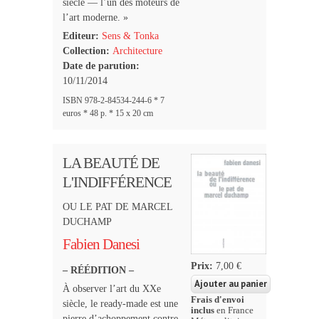
siècle — l’un des moteurs de
l’art moderne. »
Editeur:
Sens & Tonka
Collection:
Architecture
Date de parution:
10/11/2014
ISBN 978-2-84534-244-6 * 7
euros * 48 p. * 15 x 20 cm
LA BEAUTÉ DE
L'INDIFFÉRENCE
OU LE PAT DE MARCEL
DUCHAMP
Fabien Danesi
Prix:
7,00 €
– RÉÉDITION –
À observer l’art du XXe
Frais d'envoi
siècle, le ready-made est une
inclus
en France
pierre d’achoppement contre