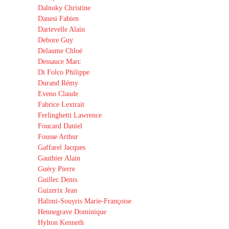
Dalnoky Christine
Danesi Fabien
Dartevelle Alain
Debore Guy
Delaume Chloé
Dessauce Marc
Di Folco Philippe
Durand Rémy
Eveno Claude
Fabrice Lextrait
Ferlinghetti Lawrence
Foucard Daniel
Fousse Arthur
Gaffarel Jacques
Gauthier Alain
Guéry Pierre
Guillec Denis
Guizerix Jean
Halimi-Souyris Marie-Françoise
Hennegrave Dominique
Hylton Kenneth