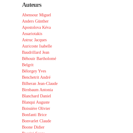
Auteurs
Abensour Miguel
Anders Günther
Apostolova Kéva
Assariotakis
Astruc Jacques
Auricoste Isabelle
Baudrillard Jean
Béhouir Bartholomé
Belgrit
Bélorgey Yves
Benchetrit André
Bilheran Jean-Claude
Birnbaum Antonia
Blanchard Daniel
Blanqui Auguste
Boissière Olivier
Bonfanti Brice
Bonvarlet Claude
Boone Didier