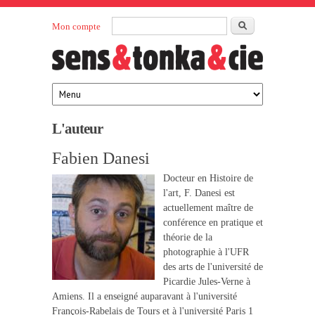
Aller au contenu principal
Rechercher
Mon compte
Sens et
maison
d’édition
Tonka
française
éditeurs
L'auteur
Fabien Danesi
Docteur en Histoire de
l'art, F. Danesi est
actuellement maître de
conférence en pratique et
théorie de la
photographie à l'UFR
des arts de l'université de
Picardie Jules-Verne à
Amiens. Il a enseigné auparavant à l'université
François-Rabelais de Tours et à l'université Paris 1