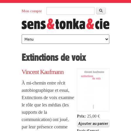
Aller au contenu principal
Rechercher
Mon compte
Sens et
maison
d’édition
Tonka
française
éditeurs
Extinctions de voix
Vincent Kaufmann
À mi-chemin entre récit
autobiographique et essai,
Extinctions de voix examine
le rôle que les médias (les
supports de la
Prix:
25,00 €
communication) ont joué,
par leur présence comme
Frais d'envoi