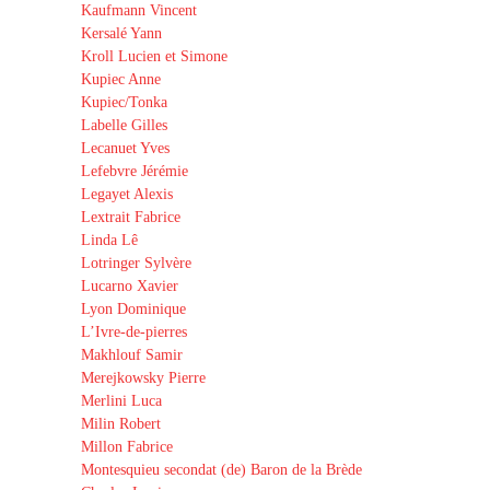
Kaufmann Vincent
Kersalé Yann
Kroll Lucien et Simone
Kupiec Anne
Kupiec/Tonka
Labelle Gilles
Lecanuet Yves
Lefebvre Jérémie
Legayet Alexis
Lextrait Fabrice
Linda Lê
Lotringer Sylvère
Lucarno Xavier
Lyon Dominique
L’Ivre-de-pierres
Makhlouf Samir
Merejkowsky Pierre
Merlini Luca
Milin Robert
Millon Fabrice
Montesquieu secondat (de) Baron de la Brède