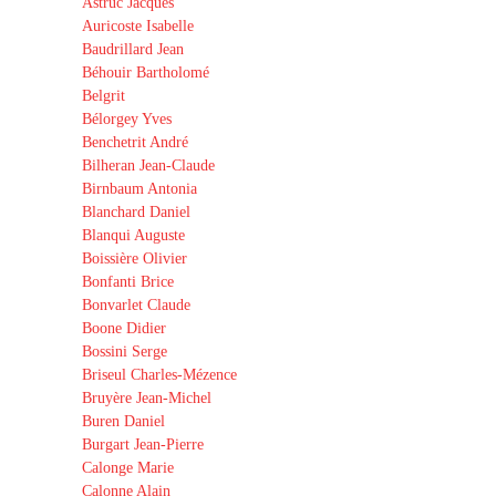
Astruc Jacques
Auricoste Isabelle
Baudrillard Jean
Béhouir Bartholomé
Belgrit
Bélorgey Yves
Benchetrit André
Bilheran Jean-Claude
Birnbaum Antonia
Blanchard Daniel
Blanqui Auguste
Boissière Olivier
Bonfanti Brice
Bonvarlet Claude
Boone Didier
Bossini Serge
Briseul Charles-Mézence
Bruyère Jean-Michel
Buren Daniel
Burgart Jean-Pierre
Calonge Marie
Calonne Alain