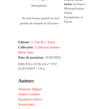
inclus
en France
Atmosphère...
Métropolitaine,
Union
Européenne et
- Ils sont beaux quand on leur
Suisse.
permet de respirer et d'exister -
Editeur:
L'Une & L'Autre
Collection:
Collection Jeanne-
Marie Sens
Date de parution:
31/03/2025
ISBN 978-2-35729-132-4 * PVP
32,50 EUROS * 176 p.
Auteurs
Abensour Miguel
Anders Günther
Apostolova Kéva
Assariotakis