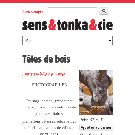
Aller au contenu principal
Rechercher
Mon compte
Sens et
maison
d’édition
Tonka
française
éditeurs
Têtes de bois
Jeanne-Marie Sens
PHOTOGRAPHIES
Paysage, beauté, grandeur et
liberté, bois et forêts entourés de
plaines solitaires,
Prix:
32,50 €
plantations diverses,
selon le lieu
et le climat, parures de villes et
de villages.
Frais d'envoi