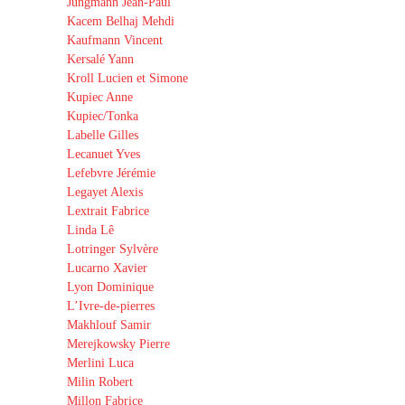
Jungmann Jean-Paul
Kacem Belhaj Mehdi
Kaufmann Vincent
Kersalé Yann
Kroll Lucien et Simone
Kupiec Anne
Kupiec/Tonka
Labelle Gilles
Lecanuet Yves
Lefebvre Jérémie
Legayet Alexis
Lextrait Fabrice
Linda Lê
Lotringer Sylvère
Lucarno Xavier
Lyon Dominique
L’Ivre-de-pierres
Makhlouf Samir
Merejkowsky Pierre
Merlini Luca
Milin Robert
Millon Fabrice